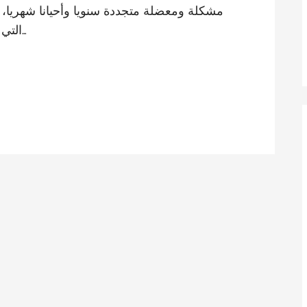
مشكلة ومعضلة متجددة سنويا وأحيانا شهريا، ال
التي تتغير كأنها دوّار الرياح (أو كما يسمى في…